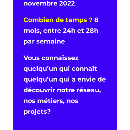
novembre 2022
Combien de temps ?
8
mois, entre 24h et 28h
par semaine
Vous connaissez
quelqu’un qui connaît
quelqu’un qui a envie de
découvrir notre réseau,
nos métiers, nos
projets?