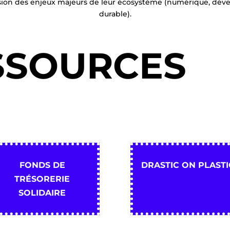
nsion des enjeux majeurs de leur écosystème (numérique, 
durable).
SSOURCES
FONDS DE
DRASTIC ON PLASTI
TRÉSORERIE
SOLIDAIRE