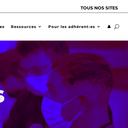
TOUS NOS SITES
des
Ressources
Pour les adhérent•es
👤
s