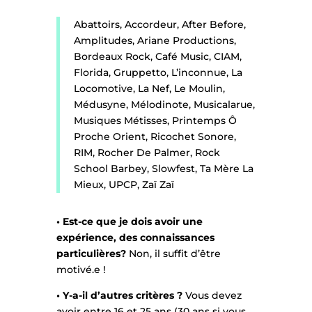
Abattoirs, Accordeur, After Before,
Amplitudes, Ariane Productions,
Bordeaux Rock, Café Music, CIAM,
Florida, Gruppetto, L’inconnue, La
Locomotive, La Nef, Le Moulin,
Médusyne, Mélodinote, Musicalarue,
Musiques Métisses, Printemps Ô
Proche Orient, Ricochet Sonore,
RIM, Rocher De Palmer, Rock
School Barbey, Slowfest, Ta Mère La
Mieux, UPCP, Zaï Zaï
• Est-ce que je dois avoir une
expérience, des connaissances
particulières?
Non, il suffit d’être
motivé.e !
• Y-a-il d’autres critères ?
Vous devez
avoir entre 16 et 25 ans (30 ans si vous