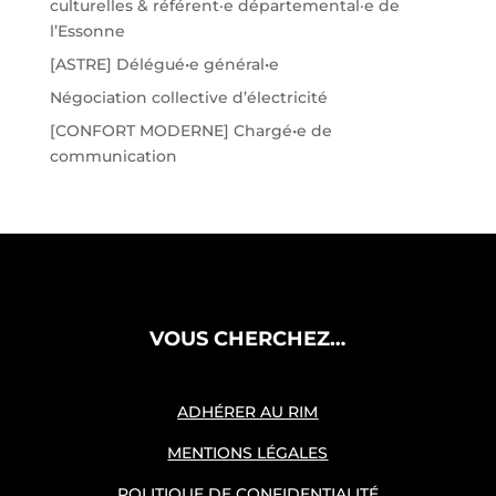
culturelles & référent·e départemental·e de
l’Essonne
[ASTRE] Délégué•e général•e
Négociation collective d’électricité
[CONFORT MODERNE] Chargé•e de
communication
VOUS CHERCHEZ…
ADHÉRER AU RIM
MENTIONS LÉGALES
POLITIQUE DE CONFIDENTIALITÉ