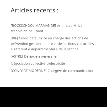
Articles récents :
[ROCKSCHOOL MARMANDE] Animateur•trice-
technicien•ne Chant
[RIF] Coordinateur·rice en charge des actions de
prévention gestion sonore et des actions culturelles
& référent·e départemental·e de l’Essonne
[ASTRE] Délégué•e général•e
Négociation collective d’électricité
[CONFORT MODERNE] Chargé•e de communication