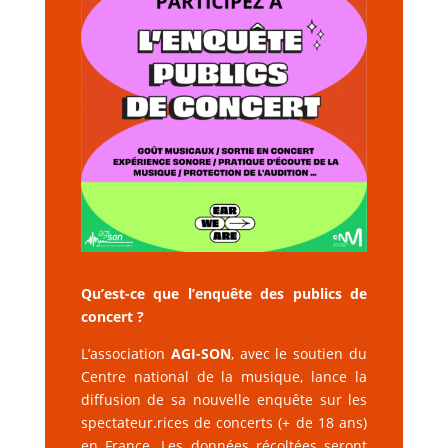
Qu’est-ce que l’enquête des publics de
concert ?
L’association
AGI-SON
, avec le soutien du
Centre national de la musique, lance la
diffusion de sa nouvelle enquête sur les
spectateur.rices de concerts (+ de 18 ans)
en France. Les données récoltées seront