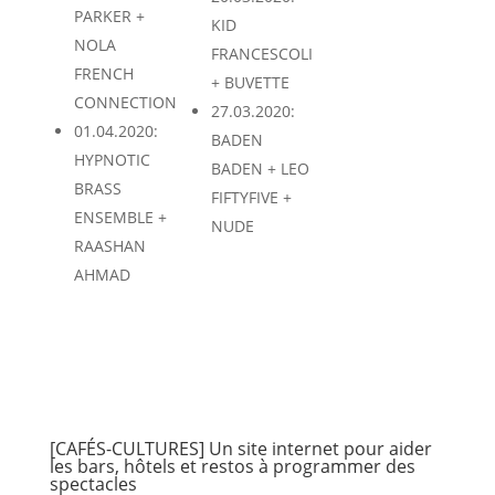
PARKER +
KID
NOLA
FRANCESCOLI
FRENCH
+ BUVETTE
CONNECTION
27.03.2020:
01.04.2020:
BADEN
HYPNOTIC
BADEN + LEO
BRASS
FIFTYFIVE +
ENSEMBLE +
NUDE
RAASHAN
AHMAD
[CAFÉS-CULTURES] Un site internet pour aider
les bars, hôtels et restos à programmer des
spectacles