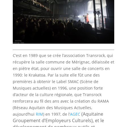
C’est en 1989 que se crée l’association Transrock, qui
récupère la salle commune de Mérignac, délaissée et
en piètre état, pour ouvrir une salle de concerts en
1990: le Krakatoa. Par la suite elle fût une des
premières à obtenir le Label SMAC (Scène de
Musiques actuelles) en 1996, une position forte
d’acteur de la culture régionale, que Transrock
renforcera au fil des ans avec la création du RAMA
(Réseau Aquitain des Musiques Actuelles,
(
Aquitaine
aujourd’hui
RIM
) en 1997, de l’
AGEC
Groupement d’Employeurs Culturels), et le
développement de nombreux outils et