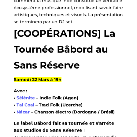
comment la musique indé constitue un véritable
écosystème professionnel, mobilisant savoir-faire
artistiques, techniques et visuels. La présentation
se terminera par un DJ set.
[COOPÉRATIONS] La
Tournée Bâbord au
Sans Réserve
Samedi 22 Mars à 19h
Avec :
•
Sélénite
– Indie Folk (Agen)
•
Tal Coal
– Trad Folk (Uzerche)
•
Nácar
– Chanson électro (Dordogne / Brésil)
𝗟𝗲 𝗹𝗮𝗯𝗲𝗹 𝗕𝗮̂𝗯𝗼𝗿𝗱 𝗳𝗮𝗶𝘁 𝘀𝗮 𝘁𝗼𝘂𝗿𝗻𝗲́𝗲 𝗲𝘁 𝘀’𝗮𝗿𝗿𝗲̂𝘁𝗲
𝗮𝘂𝘅 𝘀𝘁𝘂𝗱𝗶𝗼𝘀 𝗱𝘂 𝗦𝗮𝗻𝘀 𝗥𝗲́𝘀𝗲𝗿𝘃𝗲 !