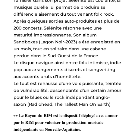
Tamisier dans son projet Sélénite est courante, la
musique qu’elle lui permet de produire se
différencie aisément du tout venant folk rock.
Après quelques sorties auto-produites et plus de
200 concerts, Sélénite résonne avec une
maturité impressionnante. Son album
Sandboxes (Lagon Noir-2023) a été enregistré en
un mois, tout en solitaire dans une cabane
perdue dans le Sud-Ouest de la France.
Le disque navigue ainsi entre folk intimiste, indie
pop aux arrangements discrets et songwriting
aux accents bruts d’honnêteté.
Le tout est rehaussé d’une voix puissante, teintée
de vulnérabilité, descendante d’un certain amour
pour le blues ou le rock indépendant anglo-
saxon (Radiohead, The Tallest Man On Earth)
👀 𝐋𝐞 𝐑𝐚𝐲𝐨𝐧 𝐝𝐮 𝐑𝐈𝐌 𝐞𝐬𝐭 𝐥𝐞 𝐝𝐢𝐬𝐩𝐨𝐬𝐢𝐭𝐢𝐟 𝐝𝐞́𝐩𝐥𝐨𝐲𝐞́ 𝐚𝐯𝐞𝐜 𝐚𝐦𝐨𝐮𝐫
𝐩𝐚𝐫 𝐥𝐞 𝐑𝐈𝐌 𝐩𝐨𝐮𝐫 𝐯𝐚𝐥𝐨𝐫𝐢𝐬𝐞𝐫 𝐥𝐚 𝐩𝐫𝐨𝐝𝐮𝐜𝐭𝐢𝐨𝐧 𝐦𝐮𝐬𝐢𝐜𝐚𝐥𝐞
𝐢𝐧𝐝𝐞́𝐩𝐞𝐧𝐝𝐚𝐧𝐭𝐞 𝐞𝐧 𝐍𝐨𝐮𝐯𝐞𝐥𝐥𝐞-𝐀𝐪𝐮𝐢𝐭𝐚𝐢𝐧𝐞.