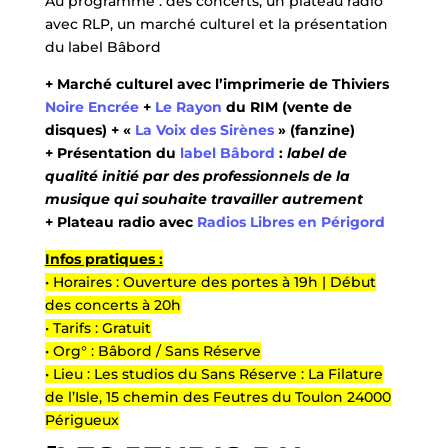
Au programme : des concerts, un plateau radio
avec RLP, un marché culturel et la présentation
du label Bâbord
+ Marché culturel avec l’imprimerie de Thiviers
Noire Encrée
+
Le Rayon
du RIM (vente de
disques) + «
La Voix des Sirènes
» (fanzine)
+ Présentation du
label Bâbord
:
label de
qualité initié par des professionnels de la
musique qui souhaite travailler autrement
+ Plateau radio avec
Radios Libres en Périgord
Infos pratiques :
• Horaires : Ouverture des portes à 19h | Début
des concerts à 20h
• Tarifs : Gratuit
• Org° : Bâbord / Sans Réserve
• Lieu : Les studios du Sans Réserve : La Filature
de l’Isle, 15 chemin des Feutres du Toulon 24000
Périgueux