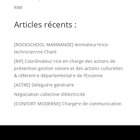
RIM
Articles récents :
[ROCKSCHOOL MARMANDE] Animateur•trice-
technicien•ne Chant
[RIF] Coordinateur·rice en charge des actions de
prévention gestion sonore et des actions culturelles
& référent·e départemental·e de l’Essonne
[ASTRE] Délégué•e général•e
Négociation collective d’électricité
[CONFORT MODERNE] Chargé•e de communication