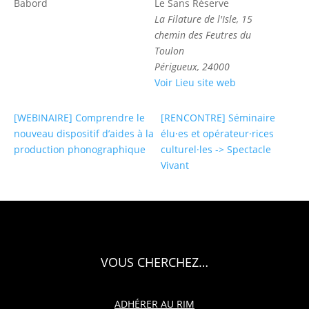
Babord
Le Sans Réserve
La Filature de l'Isle, 15
chemin des Feutres du
Toulon
Périgueux
,
24000
Voir Lieu site web
[WEBINAIRE] Comprendre le
[RENCONTRE] Séminaire
nouveau dispositif d’aides à la
élu·es et opérateur·rices
production phonographique
culturel·les -> Spectacle
Vivant
VOUS CHERCHEZ…
ADHÉRER AU RIM