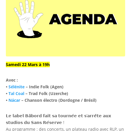
Samedi 22 Mars à 19h
Avec :
•
Sélénite
– Indie Folk (Agen)
•
Tal Coal
– Trad Folk (Uzerche)
•
Nácar
– Chanson électro (Dordogne / Brésil)
𝗟𝗲 𝗹𝗮𝗯𝗲𝗹 𝗕𝗮̂𝗯𝗼𝗿𝗱 𝗳𝗮𝗶𝘁 𝘀𝗮 𝘁𝗼𝘂𝗿𝗻𝗲́𝗲 𝗲𝘁 𝘀’𝗮𝗿𝗿𝗲̂𝘁𝗲 𝗮𝘂𝘅
𝘀𝘁𝘂𝗱𝗶𝗼𝘀 𝗱𝘂 𝗦𝗮𝗻𝘀 𝗥𝗲́𝘀𝗲𝗿𝘃𝗲 !
Au programme : des concerts, un plateau radio avec RLP, un