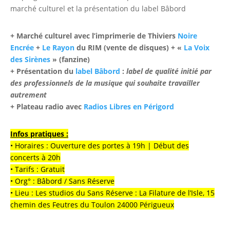
marché culturel et la présentation du label Bâbord
+ Marché culturel avec l’imprimerie de Thiviers
Noire
Encrée
+
Le Rayon
du RIM (vente de disques) + «
La Voix
des Sirènes
» (fanzine)
+ Présentation du
label Bâbord
:
label de qualité initié par
des professionnels de la musique qui souhaite travailler
autrement
+ Plateau radio avec
Radios Libres en Périgord
Infos pratiques :
• Horaires : Ouverture des portes à 19h | Début des
concerts à 20h
• Tarifs : Gratuit
• Org° : Bâbord / Sans Réserve
• Lieu : Les studios du Sans Réserve : La Filature de l’Isle, 15
chemin des Feutres du Toulon 24000 Périgueux