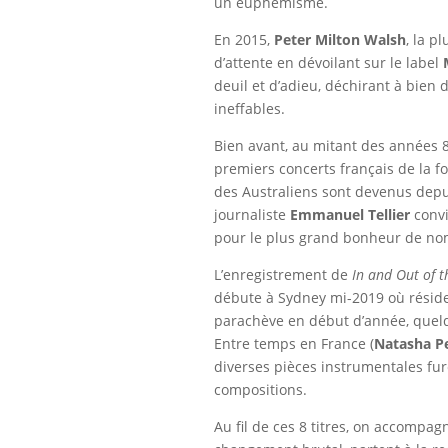
un euphémisme.
En 2015,
Peter Milton Walsh
, la p
d’attente en dévoilant sur le label
deuil et d’adieu, déchirant à bien
ineffables.
Bien avant, au mitant des années 8
premiers concerts français de la f
des Australiens sont devenus depu
journaliste
Emmanuel Tellier
conv
pour le plus grand bonheur de no
L’enregistrement de
In and Out of t
débute à Sydney mi-2019 où résid
parachève en début d’année, quelq
Entre temps en France (
Natasha P
diverses pièces instrumentales fur
compositions.
Au fil de ces 8 titres, on accompag