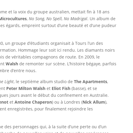
lume et la voix du groupe australien, mettait fin à 18 ans
Microcultures
,
No Song, No Spell, No Madrigal
. Un album de
 des égards, empreint surtout d’une beauté et d’une pudeur
0, un groupe d’étudiants organisait à Tours l’un des
ormation. Hommage leur soit ici rendu. Les diamants noirs
is de véritables compagnons de route. En 2009, le
int
Walsh
de remonter sur scène. L’histoire bégaye, parfois
mbre d’entre nous.
he Light
, le septième album studio de
The Apartments
,
ent
Peter Milton Walsh
et
Eliot Fish
(basse), et se
ues jours avant le début du confinement en Australie.
enot
et
Antoine Chaperon
) ou à Londres (
Nick Allum
),
ent enregistrées, pour finalement rejoindre les
ne des personnages qui, à la suite d’une perte ou d’un