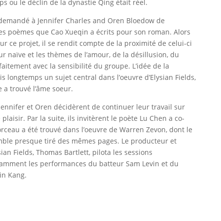
 ou le déclin de la dynastie Qing était réel.
 demandé à Jennifer Charles and Oren Bloedow de
s poèmes que Cao Xueqin a écrits pour son roman. Alors
ur ce projet, il se rendit compte de la proximité de celui-ci
r naïve et les thèmes de l’amour, de la désillusion, du
aitement avec la sensibilité du groupe. L’idée de la
s longtemps un sujet central dans l’oeuvre d’Elysian Fields,
e a trouvé l’âme soeur.
Jennifer et Oren décidèrent de continuer leur travail sur
aisir. Par la suite, ils invitèrent le poète Lu Chen a co-
rceau a été trouvé dans l’oeuvre de Warren Zevon, dont le
emble presque tiré des mêmes pages. Le producteur et
ian Fields, Thomas Bartlett, pilota les sessions
llamment les performances du batteur Sam Levin et du
in Kang.