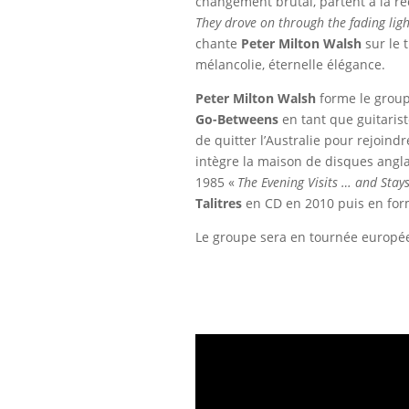
changement brutal, partent à la r
They drove on through the fading light. 
chante
Peter Milton Walsh
sur le t
mélancolie, éternelle élégance.
Peter Milton Walsh
forme le grou
Go-Betweens
en tant que guitariste
de quitter l’Australie pour rejoin
intègre la maison de disques angl
1985 «
The Evening Visits … and Stays
Talitres
en CD en 2010 puis en forma
Le groupe sera en tournée europé