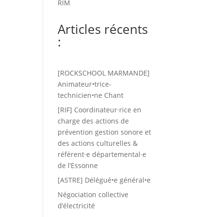
RIM
Articles récents
:
[ROCKSCHOOL MARMANDE]
Animateur•trice-
technicien•ne Chant
[RIF] Coordinateur·rice en
charge des actions de
prévention gestion sonore et
des actions culturelles &
référent·e départemental·e
de l’Essonne
[ASTRE] Délégué•e général•e
Négociation collective
d’électricité