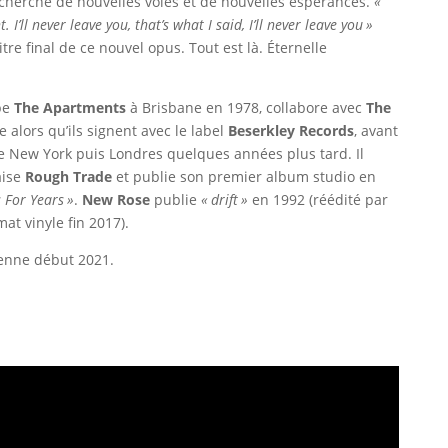
echerche de nouvelles voies et de nouvelles espérances.
«
I’ll never leave you, that’s what I said, I’ll never leave you »
itre final de ce nouvel opus. Tout est là. Éternelle
pe
The Apartments
à Brisbane en 1978, collabore avec
The
 alors qu’ils signent avec le label
Beserkley Records
, avant
dre New York puis Londres quelques années plus tard. Il
aise
Rough Trade
et publie son premier album studio en
 For Years »
.
New Rose
publie
« drift »
en 1992 (réédité par
t vinyle fin 2017).
enne début 2021.