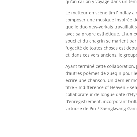
qu’on car on y voyage dans un temps
Le metteur en scène Jim Findlay a
composer une musique inspirée de
que le duo new-yorkais travaillait s
avec sa propre esthétique. L’humeu
souci et du chagrin se marient parf
fugacité de toutes choses est depui
et, dans ces vers anciens, le group
Ayant terminé cette collaboration, 
d’autres poèmes de Xueqin pour le pl
écrire une chanson. Un dernier mo
titre « Indifference of Heaven » s
collaborateur de longue date d’Elys
d’enregistrement, incorporant bri
virtuose de Piri / Saengkwang Gam