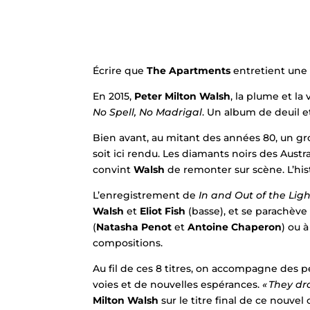
Écrire que
The Apartments
entretient une 
En 2015,
Peter Milton Walsh
, la plume et la
No Spell, No Madrigal
. Un album de deuil e
Bien avant, au mitant des années 80, un gr
soit ici rendu. Les diamants noirs des Aust
convint
Walsh
de remonter sur scène. L’his
L’enregistrement de
In and Out of the Lig
Walsh
et
Eliot Fish
(basse), et se parachève
(
Natasha Penot
et
Antoine Chaperon
) ou 
compositions.
Au fil de ces 8 titres, on accompagne des 
voies et de nouvelles espérances.
« They dro
Milton Walsh
sur le titre final de ce nouvel