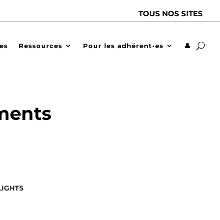
TOUS NOS SITES
des
Ressources
Pour les adhérent•es
👤
ments
LIGHTS
S
0