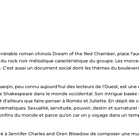
vénérable roman chinois Dream of the Red Chamber, place l’au
 du rock noir mélodique caractéristique du groupe. Les morc
te. C’est aussi un document social dont les thèmes du bouleve
eqin, peu connu aujourd’hui des lecteurs de l’Ouest, est une é
 de Shakespeare dans le monde occidental. Son intrigue basée s
d’ailleurs que faire penser à Roméo et Juliette. En dépit de
hématiques. Sexualité, servitude, pouvoir, destin et surnatur
confins du monde et parce qu’on car on y voyage dans un temps
dé à Jennifer Charles and Oren Bloedow de composer une mu