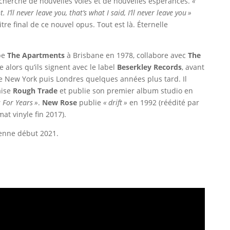
echerche de nouvelles voies et de nouvelles espérances.
«
I’ll never leave you, that’s what I said, I’ll never leave you »
itre final de ce nouvel opus. Tout est là. Éternelle
pe
The Apartments
à Brisbane en 1978, collabore avec
The
 alors qu’ils signent avec le label
Beserkley Records
, avant
dre New York puis Londres quelques années plus tard. Il
aise
Rough Trade
et publie son premier album studio en
 For Years »
.
New Rose
publie
« drift »
en 1992 (réédité par
t vinyle fin 2017).
enne début 2021.