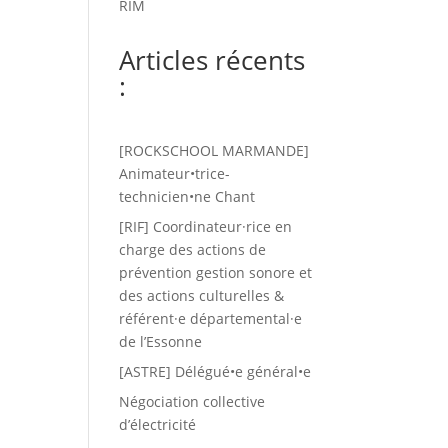
RIM
Articles récents
:
[ROCKSCHOOL MARMANDE]
Animateur•trice-
technicien•ne Chant
[RIF] Coordinateur·rice en
charge des actions de
prévention gestion sonore et
des actions culturelles &
référent·e départemental·e
de l’Essonne
[ASTRE] Délégué•e général•e
Négociation collective
d’électricité