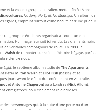
lume et la voix du groupe australien, mettait fin à 18 ans
Microcultures
,
No Song, No Spell, No Madrigal
. Un album de
 des égards, empreint surtout d’une beauté et d’une pudeur
0, un groupe d’étudiants organisait à Tours l’un des
ormation. Hommage leur soit ici rendu. Les diamants noirs
is de véritables compagnons de route. En 2009, le
int
Walsh
de remonter sur scène. L’histoire bégaye, parfois
mbre d’entre nous.
he Light
, le septième album studio de
The Apartments
,
ent
Peter Milton Walsh
et
Eliot Fish
(basse), et se
ues jours avant le début du confinement en Australie.
enot
et
Antoine Chaperon
) ou à Londres (
Nick Allum
),
ent enregistrées, pour finalement rejoindre les
ne des personnages qui, à la suite d’une perte ou d’un