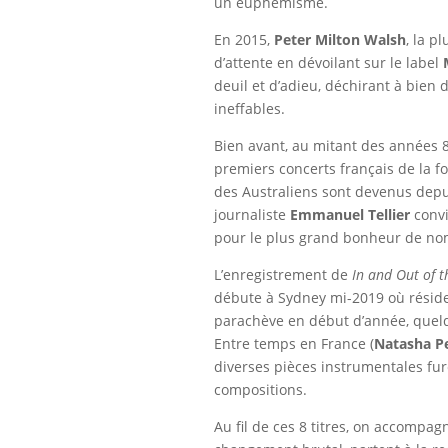
un euphémisme.
En 2015,
Peter Milton Walsh
, la p
d’attente en dévoilant sur le label
deuil et d’adieu, déchirant à bien
ineffables.
Bien avant, au mitant des années 8
premiers concerts français de la f
des Australiens sont devenus depu
journaliste
Emmanuel Tellier
conv
pour le plus grand bonheur de no
L’enregistrement de
In and Out of t
débute à Sydney mi-2019 où résid
parachève en début d’année, quelq
Entre temps en France (
Natasha P
diverses pièces instrumentales fur
compositions.
Au fil de ces 8 titres, on accompag