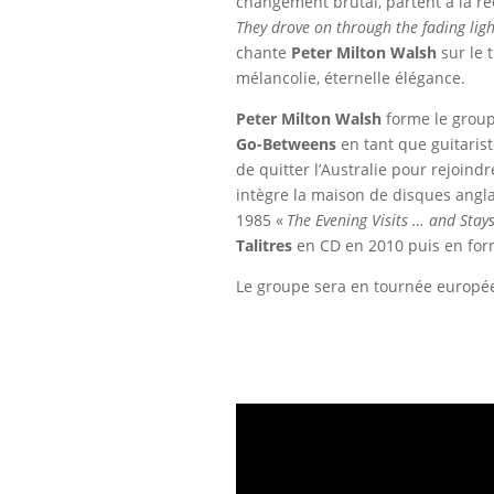
changement brutal, partent à la r
They drove on through the fading light. 
chante
Peter Milton Walsh
sur le t
mélancolie, éternelle élégance.
Peter Milton Walsh
forme le grou
Go-Betweens
en tant que guitariste
de quitter l’Australie pour rejoin
intègre la maison de disques angl
1985 «
The Evening Visits … and Stays
Talitres
en CD en 2010 puis en forma
Le groupe sera en tournée europé