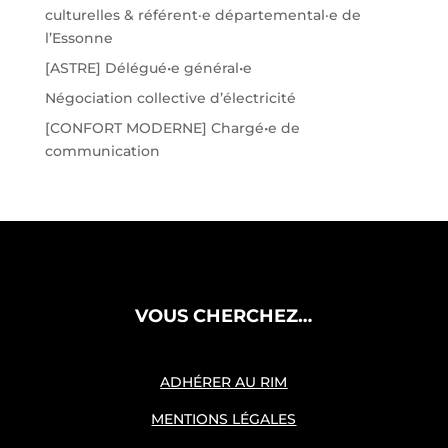
culturelles & référent·e départemental·e de
l’Essonne
[ASTRE] Délégué•e général•e
Négociation collective d’électricité
[CONFORT MODERNE] Chargé•e de
communication
VOUS CHERCHEZ…
ADHÉRER AU RIM
MENTIONS LÉGALES