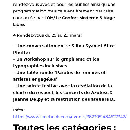
rendez-vous avec et pour les publics ainsi qu’une
programmation musicale entièrement paritaire
concoctée par
l’OH/ Le Confort Moderne & Nage
Libre.
4 Rendez-vous du 25 au 29 mars :
– 𝗨𝗻𝗲 𝗰𝗼𝗻𝘃𝗲𝗿𝘀𝗮𝘁𝗶𝗼𝗻 𝗲𝗻𝘁𝗿𝗲 𝗦𝗶𝗹𝗶𝗻𝗮 𝗦𝘆𝗮𝗻 𝗲𝘁 𝗔𝗹𝗶𝗰𝗲
𝗣𝗳𝗲𝗶𝗳𝗳𝗲𝗿
– 𝗨𝗻 𝘄𝗼𝗿𝗸𝘀𝗵𝗼𝗽 𝘀𝘂𝗿 𝗹𝗲 𝗴𝗿𝗮𝗽𝗵𝗶𝘀𝗺𝗲 𝗲𝘁 𝗹𝗲𝘀
𝘁𝘆𝗽𝗼𝗴𝗿𝗮𝗽𝗵𝗶𝗲𝘀 𝗶𝗻𝗰𝗹𝘂𝘀𝗶𝘃𝗲𝘀
– 𝗨𝗻𝗲 𝘁𝗮𝗯𝗹𝗲 𝗿𝗼𝗻𝗱𝗲 “𝗣𝗮𝗿𝗼𝗹𝗲𝘀 𝗱𝗲 𝗳𝗲𝗺𝗺𝗲𝘀 𝗲𝘁
𝗮𝗿𝘁𝗶𝘀𝘁𝗲𝘀 𝗲𝗻𝗴𝗮𝗴𝗲́.𝗲.𝘀”
– 𝗨𝗻𝗲 𝘀𝗼𝗶𝗿𝗲́𝗲 𝗳𝗲𝘀𝘁𝗶𝘃𝗲 𝗮𝘃𝗲𝗰 𝗹𝗮 𝗿𝗲́𝘃𝗲́𝗹𝗮𝘁𝗶𝗼𝗻 𝗱𝗲 𝗹𝗮
𝗰𝗵𝗮𝗿𝘁𝗲 𝗱𝘂 𝗿𝗲𝘀𝗽𝗲𝗰𝘁, 𝗹𝗲𝘀 𝗰𝗼𝗻𝗰𝗲𝗿𝘁𝘀 𝗱𝗲 𝗔𝘇𝘂𝗹𝗲𝘀𝘀 &
𝗝𝗲𝗮𝗻𝗻𝗲 𝗗𝗲𝗹𝗽𝘆 𝗲𝘁 𝗹𝗮 𝗿𝗲𝘀𝘁𝗶𝘁𝘂𝘁𝗶𝗼𝗻 𝗱𝗲𝘀 𝗮𝘁𝗲𝗹𝗶𝗲𝗿𝘀 𝗗J
Infos :
https://www.facebook.com/events/3823051484627342/
Toutes les catégories :