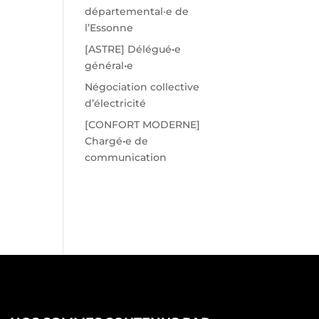
départemental·e de
l’Essonne
[ASTRE] Délégué•e
général•e
Négociation collective
d’électricité
[CONFORT MODERNE]
Chargé•e de
communication