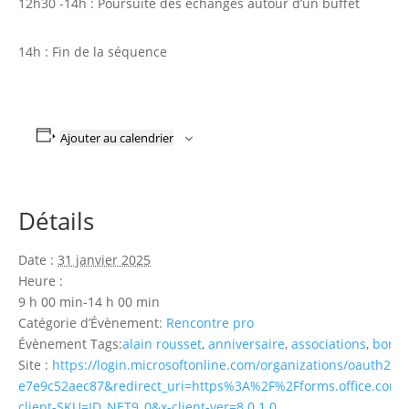
12h30 -14h : Poursuite des échanges autour d’un buffet
14h : Fin de la séquence
Ajouter au calendrier
Détails
Date :
31 janvier 2025
Heure :
9 h 00 min-14 h 00 min
Catégorie d’Évènement:
Rencontre pro
Évènement Tags:
alain rousset
,
anniversaire
,
associations
,
borde
Site :
https://login.microsoftonline.com/organizations/oauth2/v
e7e9c52aec87&redirect_uri=https%3A%2F%2Fforms.office
client-SKU=ID_NET9_0&x-client-ver=8.0.1.0