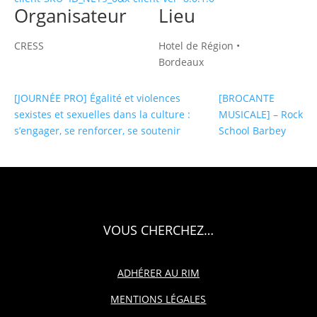
Organisateur
Lieu
CRESS
Hotel de Région •
Bordeaux
[JOURNÉE PRO] Égalité et violences
[BROCANTE
sexistes et sexuelles dans la culture :
MUSICALE] – Rock
s’engager, se renforcer, se soutenir
School Barbey
VOUS CHERCHEZ…
ADHÉRER AU RIM
MENTIONS LÉGALES