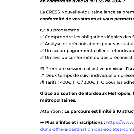
en conformité avec la loi ESS de 2014 ?
La CRESS Nouvelle-Aquitaine lance sa pr
conformité de vos statuts et vous permettr
👉 Au programme :
✅ Comprendre les obligations légales des
✅ Analyse et préconisations pour vos statu
✅ Un accompagnement collectif et individu
✅ Un avis de conformité ou des préconisat
📅 Première session collective
en visio
:
11 a
📍 Deux temps de suivi individuel en présen
💰 Tarifs : 400€ TTC / 300€ TTC pour les a
Grâce au soutien de Bordeaux Métropole, l
métropolitaines.
Attention
:
Le parcours est limité à 10 str
➡️ Plus d’infos et inscriptions :
https://www
dune-offre-a-destination-des-societes-com