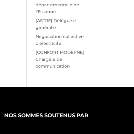
départemental·e de
l’Essonne
[ASTRE] Délégué•e
général•e
Négociation collective
d’électricité
[CONFORT MODERNE]
Chargé•e de
communication
NOS SOMMES SOUTENUS PAR