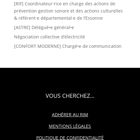
[RIF] Coordinateur·rice en charge des actions de
prévention gestion sonore et des actions culturelles
& référent·e départemental·e de l’Essonne
[ASTRE] Délégué•e général•e
Négociation collective d’électricité
[CONFORT MODERNE] Chargé•e de communication
VOUS CHERCHEZ…
ADHÉRER AU RIM
MENTIONS LÉGALES
POLITIQUE DE CONFIDENTIALITÉ