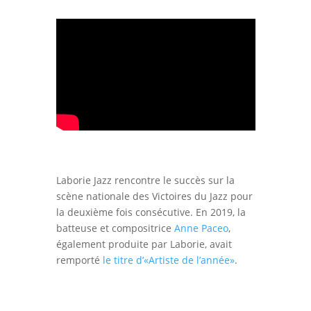
Laborie Jazz rencontre le succès sur la
scène nationale des Victoires du Jazz pour
la deuxième fois consécutive. En 2019, la
batteuse et compositrice
Anne Paceo
,
également produite par Laborie, avait
remporté
le titre d’«Artiste de l’année»
.