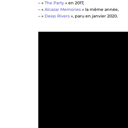
– «
The Party
» en 2017,
– «
Alcazar Memories
» la même année,
– «
Deep Rivers
», paru en janvier 2020.