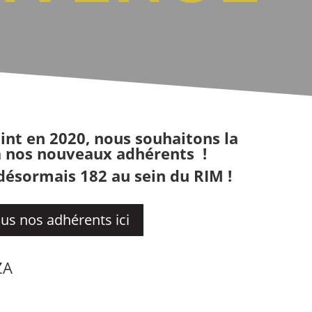
oint en 2020, nous souhaitons la
 nos nouveaux adhérents !
sormais 182 au sein du RIM !
us nos adhérents ici
ZA