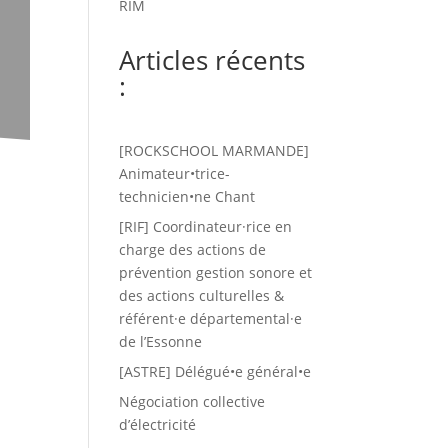
RIM
Articles récents
:
[ROCKSCHOOL MARMANDE]
Animateur•trice-
technicien•ne Chant
[RIF] Coordinateur·rice en
charge des actions de
prévention gestion sonore et
des actions culturelles &
référent·e départemental·e
de l’Essonne
[ASTRE] Délégué•e général•e
Négociation collective
d’électricité