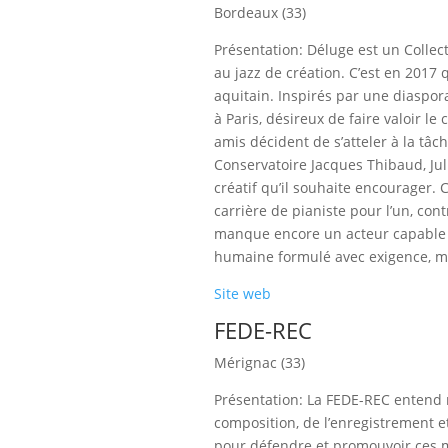
Bordeaux (33)
Présentation: Déluge est un Collec
au jazz de création. C’est en 2017 
aquitain. Inspirés par une diaspor
à Paris, désireux de faire valoir le
amis décident de s’atteler à la tâ
Conservatoire Jacques Thibaud, Ju
créatif qu’il souhaite encourager.
carrière de pianiste pour l’un, cont
manque encore un acteur capable d
humaine formulé avec exigence, m
Site web
FEDE-REC
Mérignac (33)
Présentation: La FEDE-REC entend r
composition, de l’enregistrement et
pour défendre et promouvoir ces mé