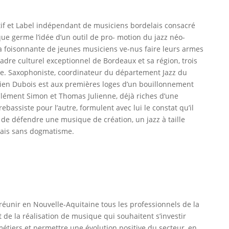
tif et Label indépendant de musiciens bordelais consacré
que germe l’idée d’un outil de pro- motion du jazz néo-
a foisonnante de jeunes musiciens ve-nus faire leurs armes
 cadre culturel exceptionnel de Bordeaux et sa région, trois
che. Saxophoniste, coordinateur du département Jazz du
lien Dubois est aux premières loges d’un bouillonnement
 Clément Simon et Thomas Julienne, déjà riches d’une
rebassiste pour l’autre, formulent avec lui le constat qu’il
e défendre une musique de création, un jazz à taille
ais sans dogmatisme.
éunir en Nouvelle-Aquitaine tous les professionnels de la
 de la réalisation de musique qui souhaitent s’investir
tiers et permettre une évolution positive du secteur, en