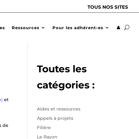
TOUS NOS SITES
des
Ressources
Pour les adhérent•es
👤
Toutes les
catégories :
e)
et
Aides et ressources
Appels à projets
s de
Filière
Le Rayon