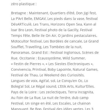
zéro plastique :
Bretagne : Maintenant, Quartiers d’été, Don Jigi fest,
La P’Art Belle, EMGAV, Les pieds dans la vase, festival
DésARTiculé, Les Trans, Horizons Open Sea, Kann al
loar Bro Leon, Festival photo de la Gacilly, Festival
Temps Fête, Belle Ile On Air, O jardins pestaculaires,
Motocultor festival, Les Bordées de cancale, Le Grand
Soufflet, Travelling, Les Tombées de la nuit,
Panoramas. Grand Est : Festival Inglorious, Scènes de
Rue. Occitanie : Ecaussystème, Wild Summer,
« Festin de Pierres », « Les Siestes Electroniques »,
Convivencia, Printival, Boby Lapointe, Natural Games,
Festival de Thau, Le Weekend des Curiosités,
Langues de voix, Agit’al, sol, Le Conqu’en Oc, Lo
Boleg’al Sol, Le Régal sound, L’Etik Arts, Kultur’Elles.
Pays de la Loire : Les zeclectiques, Terra incognita,
Au Foin de La Rue, La nuit de l’erdre, dub camp
Festival, Un singe en été, Les Escales, Le chainon
Manquant, Be Bop, Festival des idées vertes, Les 3