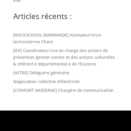
RIM
Articles récents :
[ROCKSCHOOL MARMANDE] Animateur•trice-
technicien•ne Chant
[RIF] Coordinateur·rice en charge des actions de
prévention gestion sonore et des actions culturelles
& référent·e départemental·e de l’Essonne
[ASTRE] Délégué•e général•e
Négociation collective d’électricité
[CONFORT MODERNE] Chargé•e de communication