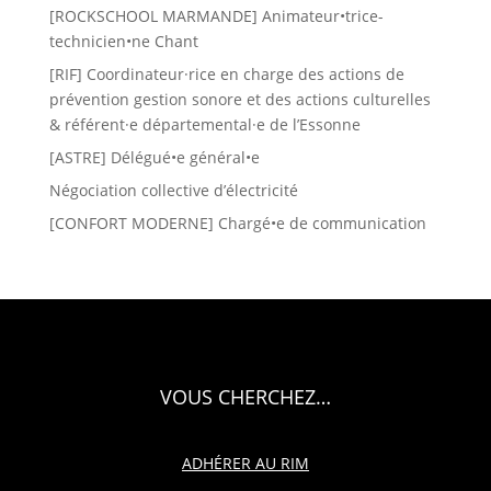
[ROCKSCHOOL MARMANDE] Animateur•trice-
technicien•ne Chant
[RIF] Coordinateur·rice en charge des actions de
prévention gestion sonore et des actions culturelles
& référent·e départemental·e de l’Essonne
[ASTRE] Délégué•e général•e
Négociation collective d’électricité
[CONFORT MODERNE] Chargé•e de communication
VOUS CHERCHEZ…
ADHÉRER AU RIM