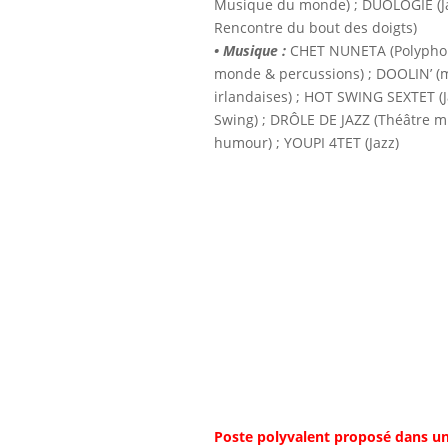
Musique du monde) ; DUOLOGIE (J
Rencontre du bout des doigts)
• Musique :
CHET NUNETA (Polypho
monde & percussions) ; DOOLIN’ (
irlandaises) ; HOT SWING SEXTET (J
Swing) ; DRÔLE DE JAZZ (Théâtre m
humour) ; YOUPI 4TET (Jazz)
Poste polyvalent proposé dans un