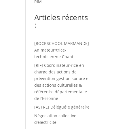
RIM
Articles récents
:
[ROCKSCHOOL MARMANDE]
Animateur•trice-
technicien•ne Chant
[RIF] Coordinateur·rice en
charge des actions de
prévention gestion sonore et
des actions culturelles &
référent·e départemental·e
de l’Essonne
[ASTRE] Délégué•e général•e
Négociation collective
d’électricité