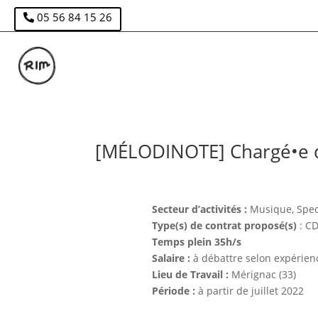
05 56 84 15 26
[MÉLODINOTE] Chargé•e de
Secteur d’activités :
Musique, Spect
Type(s) de contrat proposé(s)
: C
Temps plein 35h/s
Salaire :
à débattre selon expérien
Lieu de Travail :
Mérignac (33)
Période :
à partir de juillet 2022