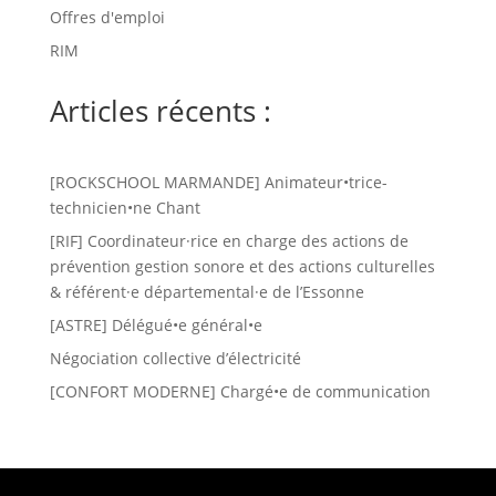
Offres d'emploi
RIM
Articles récents :
[ROCKSCHOOL MARMANDE] Animateur•trice-
technicien•ne Chant
[RIF] Coordinateur·rice en charge des actions de
prévention gestion sonore et des actions culturelles
& référent·e départemental·e de l’Essonne
[ASTRE] Délégué•e général•e
Négociation collective d’électricité
[CONFORT MODERNE] Chargé•e de communication