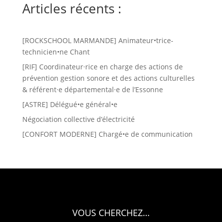
Articles récents :
[ROCKSCHOOL MARMANDE] Animateur•trice-
technicien•ne Chant
[RIF] Coordinateur·rice en charge des actions de
prévention gestion sonore et des actions culturelles
& référent·e départemental·e de l’Essonne
[ASTRE] Délégué•e général•e
Négociation collective d’électricité
[CONFORT MODERNE] Chargé•e de communication
VOUS CHERCHEZ…