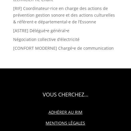
[RIF] Coordinateur·rice en charge des actions de
prévention gestion sonore et des actions culturelles
& référent·e départemental·e de l’Essonne
[ASTRE] Délégué•e général•e
Négociation collective d’électricité
[CONFORT MODERNE] Chargé•e de communication
VOUS CHERCHEZ…
ADHÉRER AU RIM
MENTIONS LÉGALES