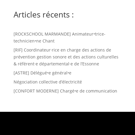
Articles récents :
[ROCKSCHOOL MARMANDE] Animateur•trice-
technicien•ne Chant
[RIF] Coordinateur·rice en charge des actions de
prévention gestion sonore et des actions culturelles
& référent·e départemental·e de l’Essonne
[ASTRE] Délégué•e général•e
Négociation collective d’électricité
[CONFORT MODERNE] Chargé•e de communication