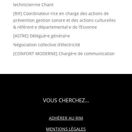
technicien•ne Chant
[RIF] Coordinateur·rice en charge des actions de
prévention gestion sonore et des actions culturelles
& référent·e départemental·e de l’Essonne
[ASTRE] Délégué•e général•e
Négociation collective d’électricité
[CONFORT MODERNE] Chargé•e de communication
VOUS CHERCHEZ…
ADHÉRER AU RIM
MENTIONS LÉGALES