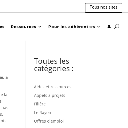
Tous nos sites
des
Ressources
Pour les adhérent•es
👤
Toutes les
catégories :
e, à
Aides et ressources
e la
Appels à projets
s
Filière
t pas
Le Rayon
s.
ents
Offres d'emploi