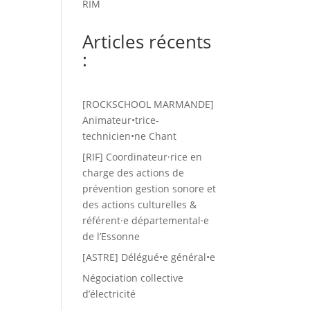
RIM
Articles récents
:
[ROCKSCHOOL MARMANDE]
Animateur•trice-
technicien•ne Chant
[RIF] Coordinateur·rice en
charge des actions de
prévention gestion sonore et
des actions culturelles &
référent·e départemental·e
de l’Essonne
[ASTRE] Délégué•e général•e
Négociation collective
d’électricité