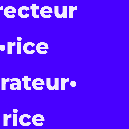
recteur
•rice
rateur•
rice