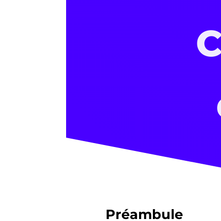
C
Préambule