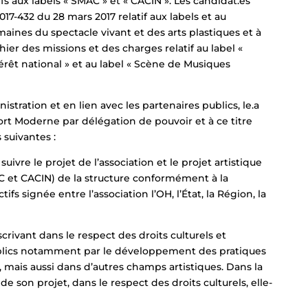
fs aux labels « SMAC » et « CACIN ». Les candidat.es
17-432 du 28 mars 2017 relatif aux labels et au
nes du spectacle vivant et des arts plastiques et à
ahier des missions et des charges relatif au label «
rêt national » et au label « Scène de Musiques
istration et en lien avec les partenaires publics, le.a
fort Moderne par délégation de pouvoir et à ce titre
 suivantes :
uivre le projet de l’association et le projet artistique
AC et CACIN) de la structure conformément à la
fs signée entre l’association l’OH, l’État, la Région, la
crivant dans le respect des droits culturels et
publics notamment par le développement des pratiques
 mais aussi dans d’autres champs artistiques. Dans la
 son projet, dans le respect des droits culturels, elle-