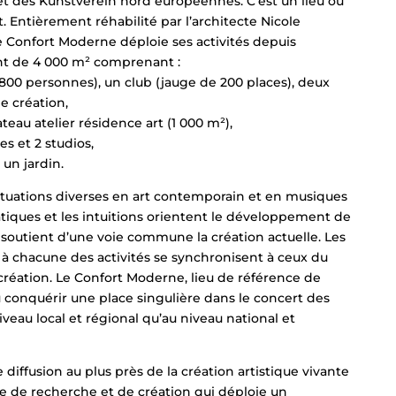
» et des Kunstverein nord européennes. C’est un lieu où
it. Entièrement réhabilité par l’architecte Nicole
le Confort Moderne déploie ses activités depuis
t de 4 000 m² comprenant :
 800 personnes), un club (jauge de 200 places), deux
e création,
ateau atelier résidence art (1 000 m²),
s et 2 studios,
 un jardin.
ituations diverses en art contemporain et en musiques
ratiques et les intuitions orientent le développement de
 soutient d’une voie commune la création actuelle. Les
 à chacune des activités se synchronisent à ceux du
a création. Le Confort Moderne, lieu de référence de
u conquérir une place singulière dans le concert des
iveau local et régional qu’au niveau national et
 diffusion au plus près de la création artistique vivante
ire de recherche et de création qui déploie un