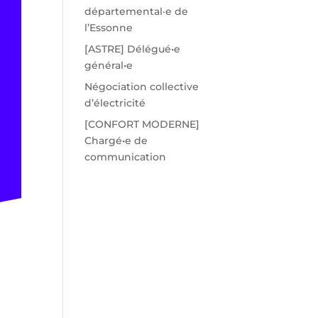
départemental·e de
l’Essonne
[ASTRE] Délégué•e
général•e
Négociation collective
d’électricité
[CONFORT MODERNE]
Chargé•e de
communication