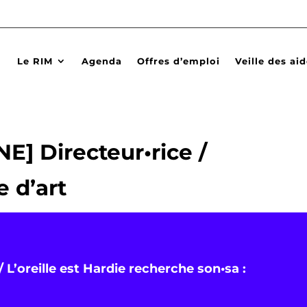
Le RIM
Agenda
Offres d’emploi
Veille des ai
 Directeur•rice /
e d’art
L’oreille est Hardie recherche son•sa :