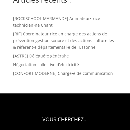
[ROCKSCHOOL MARMANDE] Animateur•trice-
technicien•ne Chant
[RIF] Coordinateur·rice en charge des actions de
prévention gestion sonore et des actions culturelles
& référent·e départemental·e de l’Essonne
[ASTRE] Délégué•e général•e
Négociation collective d’électricité
[CONFORT MODERNE] Chargé•e de communication
VOUS CHERCHEZ…