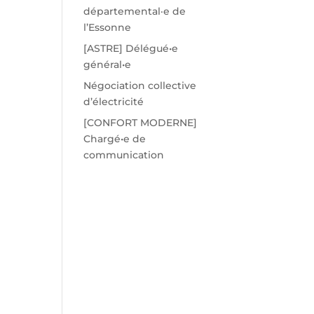
départemental·e de
l’Essonne
[ASTRE] Délégué•e
général•e
Négociation collective
d’électricité
[CONFORT MODERNE]
Chargé•e de
communication