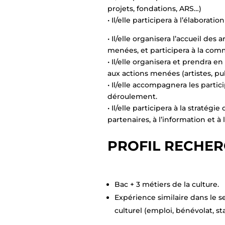
projets, fondations, ARS…)
• Il/elle participera à l’élabora
• Il/elle organisera l’accueil des 
menées, et participera à la comm
• Il/elle organisera et prendra e
aux actions menées (artistes, pu
• Il/elle accompagnera les partic
déroulement.
• Il/elle participera à la straté
partenaires, à l’information et à
PROFIL RECHE
Bac + 3 métiers de la culture.
Expérience similaire dans le s
culturel (emploi, bénévolat, st