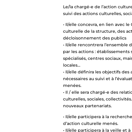
Le/la chargé-e de l’action culture
suivi des actions culturelles, soc
• Il/elle concevra, en lien avec le
culturelle de la structure, des a
décloisonnement des publics
• Il/elle rencontrera l’ensemble 
par les actions : établissements 
spécialisés, centres sociaux, mai
locales…
• Il/elle définira les objectifs des
nécessaires au suivi et à l’évalua
menées.
• Il / elle sera chargé-e des rela
culturelles, sociales, collectivit
nouveaux partenariats.
• Il/elle participera à la recher
d’action culturelle menés.
• Il/elle participera à la veille 