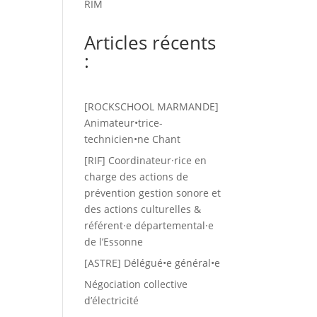
RIM
Articles récents
:
[ROCKSCHOOL MARMANDE]
Animateur•trice-
technicien•ne Chant
[RIF] Coordinateur·rice en
charge des actions de
prévention gestion sonore et
des actions culturelles &
référent·e départemental·e
de l’Essonne
[ASTRE] Délégué•e général•e
Négociation collective
d’électricité