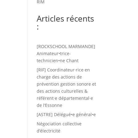
RIM
Articles récents
:
[ROCKSCHOOL MARMANDE]
Animateur•trice-
technicien•ne Chant
[RIF] Coordinateur·rice en
charge des actions de
prévention gestion sonore et
des actions culturelles &
référent·e départemental·e
de l’Essonne
[ASTRE] Délégué•e général•e
Négociation collective
d’électricité