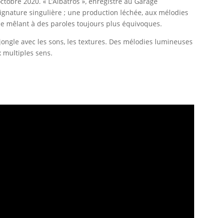
tobre 2020. « L’Albatros », enregistré au Garage
ignature singulière ; une production léchée, aux mélodies
se mêlant à des paroles toujours plus équivoques.
 jongle avec les sons, les textures. Des mélodies lumineuses
 multiples sens.