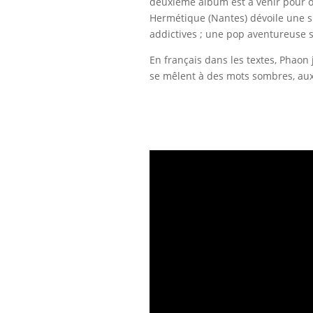
deuxième album est à venir pour oc
Hermétique (Nantes) dévoile une s
addictives ; une pop aventureuse 
En français dans les textes, Phaon
se mêlent à des mots sombres, aux