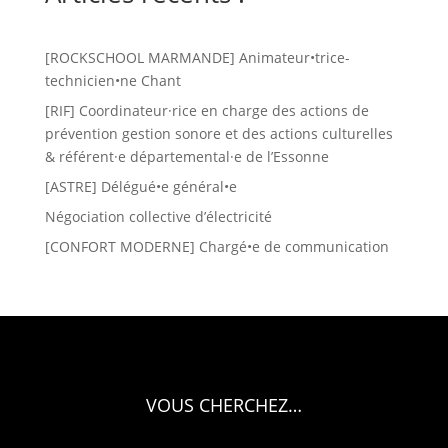
[ROCKSCHOOL MARMANDE] Animateur•trice-
technicien•ne Chant
[RIF] Coordinateur·rice en charge des actions de
prévention gestion sonore et des actions culturelles
& référent·e départemental·e de l’Essonne
[ASTRE] Délégué•e général•e
Négociation collective d’électricité
[CONFORT MODERNE] Chargé•e de communication
VOUS CHERCHEZ…