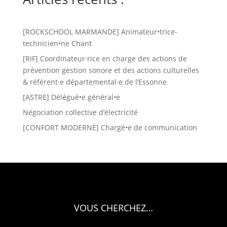
[ROCKSCHOOL MARMANDE] Animateur•trice-
technicien•ne Chant
[RIF] Coordinateur·rice en charge des actions de
prévention gestion sonore et des actions culturelles
& référent·e départemental·e de l’Essonne
[ASTRE] Délégué•e général•e
Négociation collective d’électricité
[CONFORT MODERNE] Chargé•e de communication
VOUS CHERCHEZ…