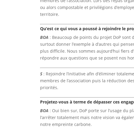
membres de l’association. Lors des repas orga
ou alors compostable et privilégions d’employer
territoire.
Qu’est ce qui vous a poussé à rejoindre le pr
BOA
: Beaucoup de points du projet DoP sont dé
surtout donner l’exemple à d’autres qui pense
plus difficile. Nous sommes aujourd’hui fiers d’
répondre aux questions que se posent nos ho
S
: Rejoindre l’initiative afin d’éliminer totale
membres de l’association puis la réduction des 
priorités.
Projetez-vous à terme de dépasser ces engag
BOA
: Oui bien sur, DoP porte sur l’usage du 
l’arrêter totalement mais notre vision va éga
notre empreinte carbone.