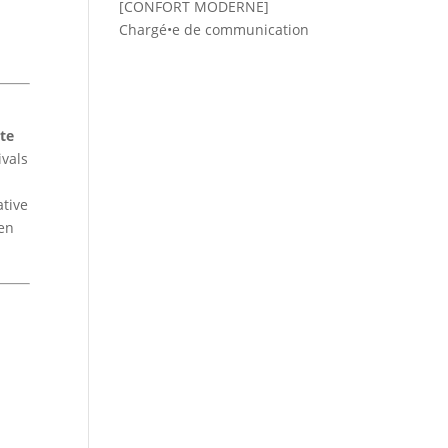
[CONFORT MODERNE]
Chargé•e de communication
ite
ivals
s
ative
 en
e
t