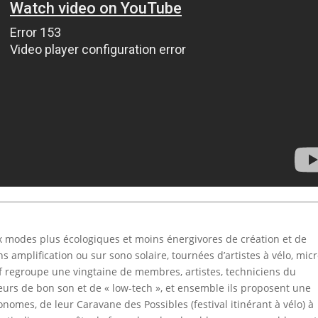
 modes plus écologiques et moins énergivores de création et de
s amplification ou sur sono solaire, tournées d’artistes à vélo, micr
if regroupe une vingtaine de membres, artistes, techniciens du
eurs de bon son et de « low-tech », et ensemble ils proposent une
mes, de leur Caravane des Possibles (festival itinérant à vélo) à