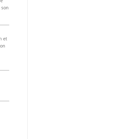
le
e son
n et
ion
e