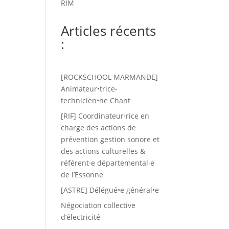
RIM
Articles récents
:
[ROCKSCHOOL MARMANDE]
Animateur•trice-
technicien•ne Chant
[RIF] Coordinateur·rice en
charge des actions de
prévention gestion sonore et
des actions culturelles &
référent·e départemental·e
de l’Essonne
[ASTRE] Délégué•e général•e
Négociation collective
d’électricité