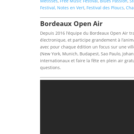
Métisses
,
Free Music Festival
,
Blues Passion
,
S
Festival,
Notes en Vert
,
Festival des Ploucs
,
Cha
Bordeaux Open Air
Depuis 2016 l’équipe du Bordeaux Open Air tr
électronique, et participe grandement à l’anima
avec pour chaque édition un focus sur une vill
(New York, Munich, Budapest, Sao Paulo, Johan
internationaux et faire la fête en plein air gr
questions.