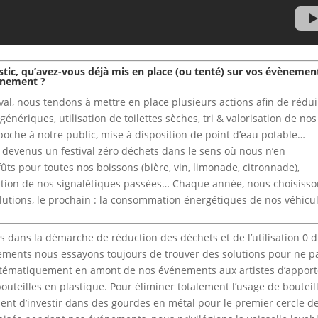
lastic, qu’avez-vous déjà mis en place (ou tenté) sur vos évènemen
onnement ?
ival, nous tendons à mettre en place plusieurs actions afin de rédu
énériques, utilisation de toilettes sèches, tri & valorisation de nos
 poche à notre public, mise à disposition de point d’eau potable…
devenus un festival zéro déchets dans le sens où nous n’en
fûts pour toutes nos boissons (bière, vin, limonade, citronnade),
isation de nos signalétiques passées… Chaque année, nous choisiss
lutions, le prochain : la consommation énergétiques de nos véhicul
 dans la démarche de réduction des déchets et de l’utilisation 0 
nements nous essayons toujours de trouver des solutions pour ne p
stématiquement en amont de nos événements aux artistes d’apport
bouteilles en plastique. Pour éliminer totalement l’usage de bouteil
nt d’investir dans des gourdes en métal pour le premier cercle d