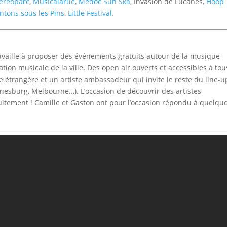
téréoparc
,
Musicalarue
,
Medoc Sun Ska
, Invasion de Lucanes,
Hoop
ntons sous les Pins
,
Little Festival
.
availle à proposer des événements gratuits autour de la musique
tion musicale de la ville. Des open air ouverts et accessibles à tou
e étrangère et un artiste ambassadeur qui invite le reste du line-u
nesburg, Melbourne…). L’occasion de découvrir des artistes
atuitement ! Camille et Gaston ont pour l’occasion répondu à quelqu