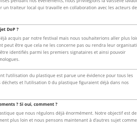
nisés pendant nos événements, nous privilégions la vaisselle lavab
 un traiteur local qui travaille en collaboration avec les acteurs d
ojet DoP ?
jà acquis par notre festival mais nous souhaiterions aller plus loi
nt peut être que cela ne les concerne pas ou rendra leur organisat
être identifiés parmi les premiers signataires et ainsi pouvoir
mologues.
ment l’utilisation du plastique est parue une évidence pour tous les
déchets et l’utilisation 0 du plastique figuraient déjà dans nos
ements ? Si oui, comment ?
plastique que nous régulons déjà énormément. Notre objectif est de
lement plus loin et nous pensons maintenant à d’autres sujet comm