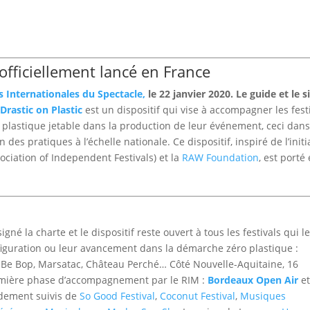
c officiellement lancé en France
es Internationales du Spectacle
,
le 22 janvier 2020. Le guide et le s
.
Drastic on Plastic
est un dispositif qui vise à accompagner les fest
u plastique jetable dans la production de leur événement, ceci dan
s pratiques à l’échelle nationale. Ce dispositif, inspiré de l’initi
ociation of Independent Festivals) et la
RAW Foundation
, est porté
igné la charte et le dispositif reste ouvert à tous les festivals qui l
onfiguration ou leur avancement dans la démarche zéro plastique :
, Be Bop, Marsatac, Château Perché… Côté Nouvelle-Aquitaine, 16
 première phase d’accompagnement par le RIM :
Bordeaux Open Air
e
pidement suivis de
So Good Festival
,
Coconut Festival
,
Musiques