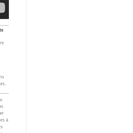
ts
ire
ons
es.
du
as
er
les à
es