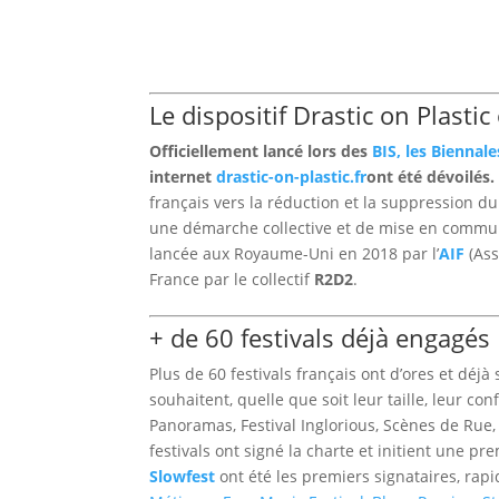
Le dispositif Drastic on Plasti
Officiellement lancé lors des
BIS, les Biennal
internet
drastic-on-plastic.fr
ont été dévoilés
français vers la réduction et la suppression d
une démarche collective et de mise en commun de
lancée aux Royaume-Uni en 2018 par l’
AIF
(Ass
France par le collectif
R2D2
.
+ de 60 festivals déjà engagés
Plus de 60 festivals français ont d’ores et déjà s
souhaitent, quelle que soit leur taille, leur c
Panoramas, Festival Inglorious, Scènes de Rue
festivals ont signé la charte et initient une
Slowfest
ont été les premiers signataires, ra