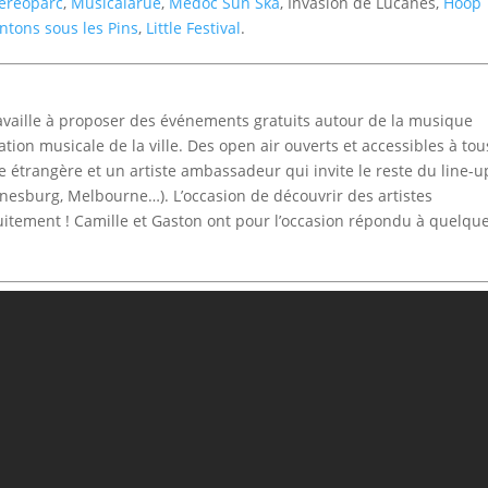
téréoparc
,
Musicalarue
,
Medoc Sun Ska
, Invasion de Lucanes,
Hoop
ntons sous les Pins
,
Little Festival
.
availle à proposer des événements gratuits autour de la musique
tion musicale de la ville. Des open air ouverts et accessibles à tou
e étrangère et un artiste ambassadeur qui invite le reste du line-u
nesburg, Melbourne…). L’occasion de découvrir des artistes
atuitement ! Camille et Gaston ont pour l’occasion répondu à quelqu