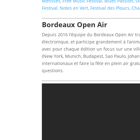
Métisses
,
Free Music Festival
,
Blues Passion
,
S
Festival,
Notes en Vert
,
Festival des Ploucs
,
Cha
Bordeaux Open Air
Depuis 2016 l’équipe du Bordeaux Open Air tr
électronique, et participe grandement à l’anima
avec pour chaque édition un focus sur une vill
(New York, Munich, Budapest, Sao Paulo, Johan
internationaux et faire la fête en plein air gr
questions.