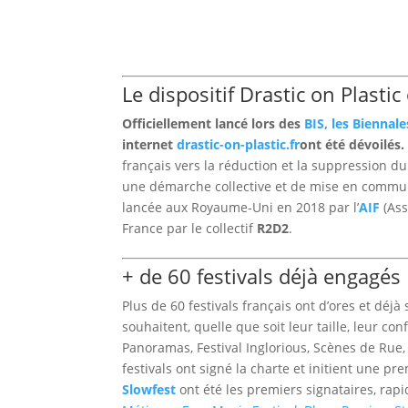
Le dispositif Drastic on Plasti
Officiellement lancé lors des
BIS, les Biennal
internet
drastic-on-plastic.fr
ont été dévoilés
français vers la réduction et la suppression d
une démarche collective et de mise en commun de
lancée aux Royaume-Uni en 2018 par l’
AIF
(Ass
France par le collectif
R2D2
.
+ de 60 festivals déjà engagés
Plus de 60 festivals français ont d’ores et déjà s
souhaitent, quelle que soit leur taille, leur c
Panoramas, Festival Inglorious, Scènes de Rue
festivals ont signé la charte et initient une
Slowfest
ont été les premiers signataires, ra