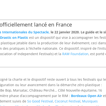
c officiellement lancé en France
es Internationales du Spectacle
,
le 22 janvier 2020. Le guide et le s
.
Drastic on Plastic
est un dispositif qui vise à accompagner les fest
u plastique jetable dans la production de leur événement, ceci dan
s pratiques à l’échelle nationale. Ce dispositif, inspiré de l’initi
ociation of Independent Festivals) et la
RAW Foundation
, est porté
igné la charte et le dispositif reste ouvert à tous les festivals qui l
onfiguration ou leur avancement dans la démarche zéro plastique :
, Be Bop, Marsatac, Château Perché… Côté Nouvelle-Aquitaine, 16
 première phase d’accompagnement par le RIM :
Bordeaux Open Air
e
pidement suivis de
So Good Festival
,
Coconut Festival
,
Musiques