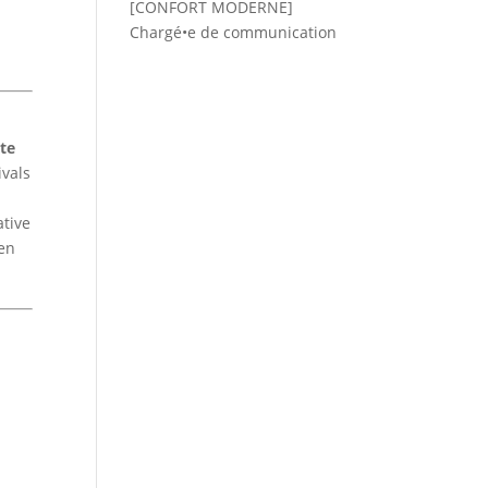
[CONFORT MODERNE]
Chargé•e de communication
ite
ivals
s
ative
 en
e
t