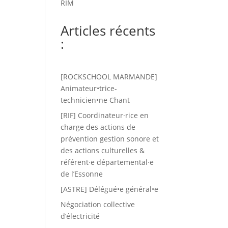
RIM
Articles récents
:
[ROCKSCHOOL MARMANDE]
Animateur•trice-
technicien•ne Chant
[RIF] Coordinateur·rice en
charge des actions de
prévention gestion sonore et
des actions culturelles &
référent·e départemental·e
de l’Essonne
[ASTRE] Délégué•e général•e
Négociation collective
d’électricité