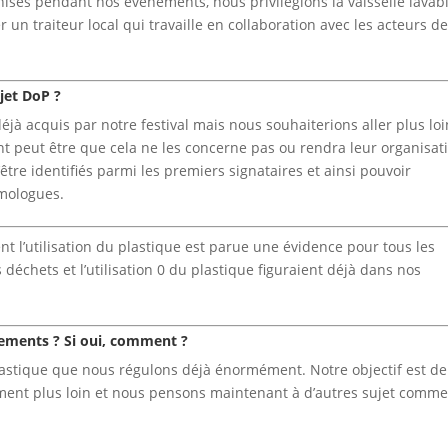
nisés pendant nos événements, nous privilégions la vaisselle lavab
 un traiteur local qui travaille en collaboration avec les acteurs d
ojet DoP ?
jà acquis par notre festival mais nous souhaiterions aller plus loi
nt peut être que cela ne les concerne pas ou rendra leur organisat
être identifiés parmi les premiers signataires et ainsi pouvoir
mologues.
ment l’utilisation du plastique est parue une évidence pour tous les
déchets et l’utilisation 0 du plastique figuraient déjà dans nos
ements ? Si oui, comment ?
plastique que nous régulons déjà énormément. Notre objectif est de
lement plus loin et nous pensons maintenant à d’autres sujet comm