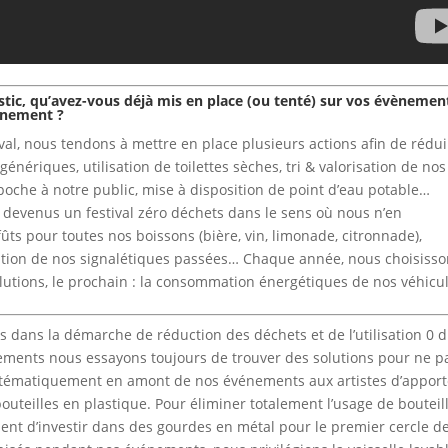
lastic, qu’avez-vous déjà mis en place (ou tenté) sur vos évènemen
onnement ?
ival, nous tendons à mettre en place plusieurs actions afin de rédu
énériques, utilisation de toilettes sèches, tri & valorisation de nos
 poche à notre public, mise à disposition de point d’eau potable…
devenus un festival zéro déchets dans le sens où nous n’en
fûts pour toutes nos boissons (bière, vin, limonade, citronnade),
isation de nos signalétiques passées… Chaque année, nous choisiss
lutions, le prochain : la consommation énergétiques de nos véhicul
 dans la démarche de réduction des déchets et de l’utilisation 0 
nements nous essayons toujours de trouver des solutions pour ne p
stématiquement en amont de nos événements aux artistes d’apport
bouteilles en plastique. Pour éliminer totalement l’usage de bouteil
nt d’investir dans des gourdes en métal pour le premier cercle d