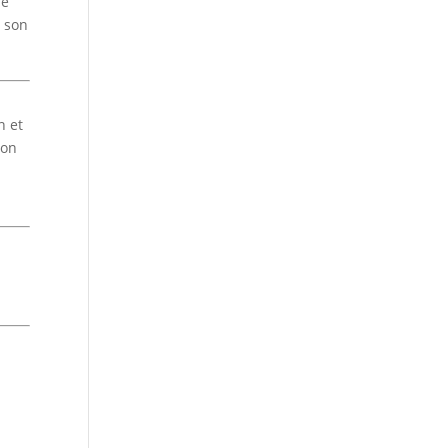
le
e son
n et
ion
e