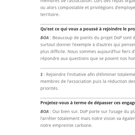
membres de l’association. Lors des repas orga
ou alors compostable et privilégions d’employer
territoire.
Qu’est ce qui vous a poussé à rejoindre le pr
BOA
: Beaucoup de points du projet DoP sont dé
surtout donner l’exemple à d’autres qui pense
plus difficile. Nous sommes aujourd’hui fiers d’
répondre aux questions que se posent nos ho
S
: Rejoindre l’initiative afin d’éliminer totale
membres de l’association puis la réduction des 
priorités.
Projetez-vous à terme de dépasser ces engag
BOA
: Oui bien sur, DoP porte sur l’usage du 
l’arrêter totalement mais notre vision va éga
notre empreinte carbone.