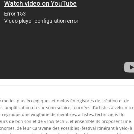
 modes plus écologiques et moins énergivores de création et de
s amplification ou sur sono solaire, tournées d’artistes à vélo, micr
if regroupe une vingtaine de membres, artistes, techniciens du
eurs de bon son et de « low-tech », et ensemble ils proposent une
mes, de leur Caravane des Possibles (festival itinérant à vélo) à