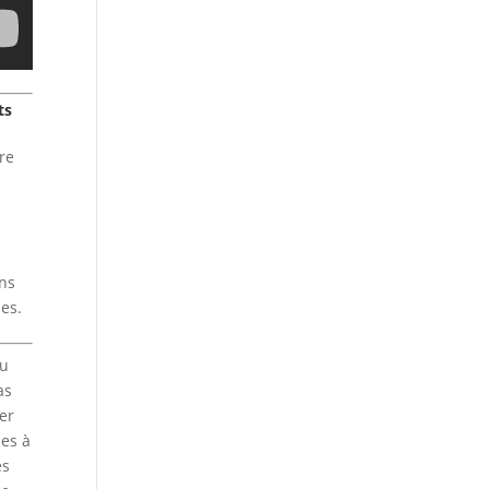
ts
ire
ons
es.
du
as
er
les à
es