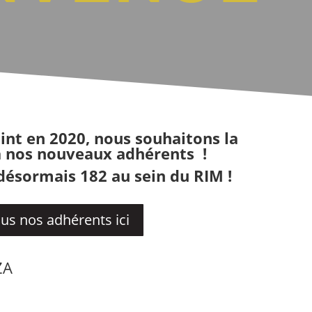
oint en 2020, nous souhaitons la
 nos nouveaux adhérents !
sormais 182 au sein du RIM !
us nos adhérents ici
ZA