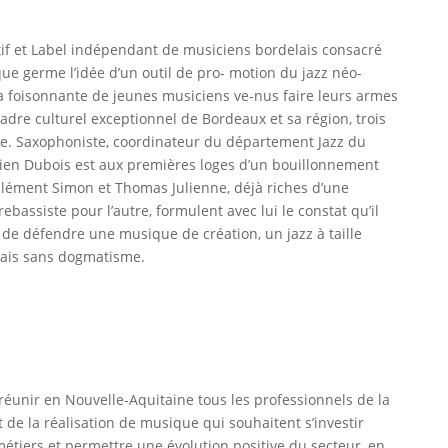
tif et Label indépendant de musiciens bordelais consacré
que germe l’idée d’un outil de pro- motion du jazz néo-
a foisonnante de jeunes musiciens ve-nus faire leurs armes
 cadre culturel exceptionnel de Bordeaux et sa région, trois
che. Saxophoniste, coordinateur du département Jazz du
lien Dubois est aux premières loges d’un bouillonnement
 Clément Simon et Thomas Julienne, déjà riches d’une
rebassiste pour l’autre, formulent avec lui le constat qu’il
e défendre une musique de création, un jazz à taille
ais sans dogmatisme.
éunir en Nouvelle-Aquitaine tous les professionnels de la
 de la réalisation de musique qui souhaitent s’investir
tiers et permettre une évolution positive du secteur, en