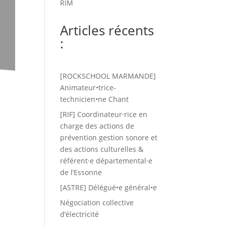
RIM
Articles récents
:
[ROCKSCHOOL MARMANDE]
Animateur•trice-
technicien•ne Chant
[RIF] Coordinateur·rice en
charge des actions de
prévention gestion sonore et
des actions culturelles &
référent·e départemental·e
de l’Essonne
[ASTRE] Délégué•e général•e
Négociation collective
d’électricité