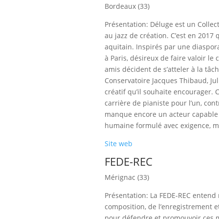
Bordeaux (33)
Présentation: Déluge est un Collec
au jazz de création. C’est en 2017 
aquitain. Inspirés par une diaspor
à Paris, désireux de faire valoir le
amis décident de s’atteler à la tâ
Conservatoire Jacques Thibaud, Ju
créatif qu’il souhaite encourager.
carrière de pianiste pour l’un, cont
manque encore un acteur capable d
humaine formulé avec exigence, m
Site web
FEDE-REC
Mérignac (33)
Présentation: La FEDE-REC entend r
composition, de l’enregistrement et
pour défendre et promouvoir ces mé