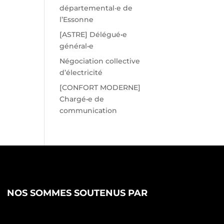
départemental·e de
l’Essonne
[ASTRE] Délégué•e
général•e
Négociation collective
d’électricité
[CONFORT MODERNE]
Chargé•e de
communication
NOS SOMMES SOUTENUS PAR