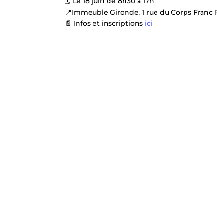
🗓️ Le 18 juin de 8h30 à 17h
📍Immeuble Gironde, 1 rue du Corps Fran
📄 Infos et inscriptions
ici