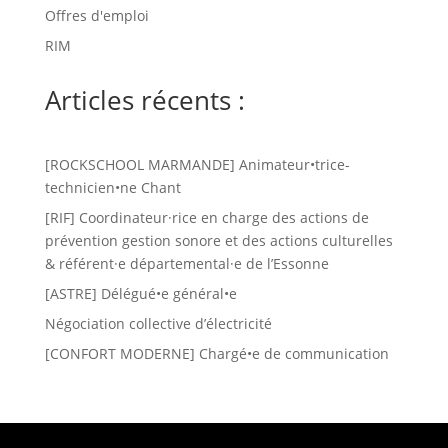
Offres d'emploi
RIM
Articles récents :
[ROCKSCHOOL MARMANDE] Animateur•trice-
technicien•ne Chant
[RIF] Coordinateur·rice en charge des actions de
prévention gestion sonore et des actions culturelles
& référent·e départemental·e de l’Essonne
[ASTRE] Délégué•e général•e
Négociation collective d’électricité
[CONFORT MODERNE] Chargé•e de communication