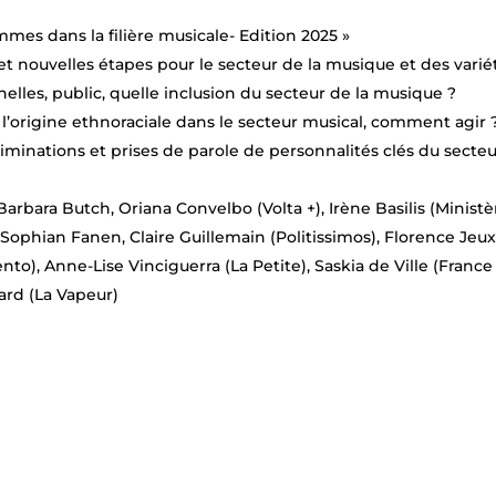
mmes dans la filière musicale- Edition 2025 »
é et nouvelles étapes pour le secteur de la musique et des varié
elles, public, quelle inclusion du secteur de la musique ?
 à l’origine ethnoraciale dans le secteur musical, comment agir 
riminations et prises de parole de personnalités clés du secteu
Barbara Butch, Oriana Convelbo (Volta +), Irène Basilis (Ministè
 Sophian Fanen, Claire Guillemain (Politissimos), Florence Jeu
to), Anne-Lise Vinciguerra (La Petite), Saskia de Ville (France
rard (La Vapeur)