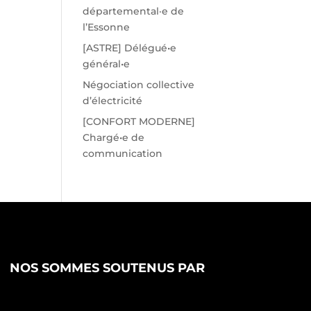
départemental·e de
l’Essonne
[ASTRE] Délégué•e
général•e
Négociation collective
d’électricité
[CONFORT MODERNE]
Chargé•e de
communication
NOS SOMMES SOUTENUS PAR