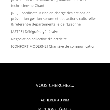
technicien•ne Chant
[RIF] Coordinateur·rice en charge des actions de
prévention gestion sonore et des actions culturelles
& référent·e départemental·e de l’Essonne
[ASTRE] Délégué•e général•e
Négociation collective d’électricité
[CONFORT MODERNE] Chargé•e de communication
VOUS CHERCHEZ…
ADHÉRER AU RIM
MENTIONS LÉGALES