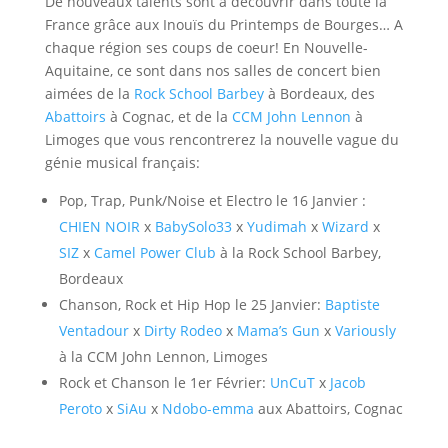
De nouveaux talents sont à découvrir dans toute la
France grâce aux Inouïs du Printemps de Bourges… A
chaque région ses coups de coeur! En Nouvelle-
Aquitaine, ce sont dans nos salles de concert bien
aimées de la
Rock School Barbey
à Bordeaux, des
Abattoirs
à Cognac, et de la
CCM John Lennon
à
Limoges que vous rencontrerez la nouvelle vague du
génie musical français:
Pop, Trap, Punk/Noise et Electro le 16 Janvier :
CHIEN NOIR
x
BabySolo33
x
Yudimah
x
Wizard
x
SIZ
x
Camel Power Club
à la Rock School Barbey,
Bordeaux
Chanson, Rock et Hip Hop le 25 Janvier:
Baptiste
Ventadour
x
Dirty Rodeo
x
Mama’s Gun
x
Variously
à la CCM John Lennon, Limoges
Rock et Chanson le 1er Février:
UnCuT
x
Jacob
Peroto
x
SiAu
x
Ndobo-emma
aux Abattoirs, Cognac