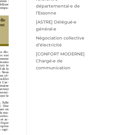
départemental·e de
l’Essonne
[ASTRE] Délégué•e
général•e
Négociation collective
d’électricité
[CONFORT MODERNE]
Chargé•e de
communication