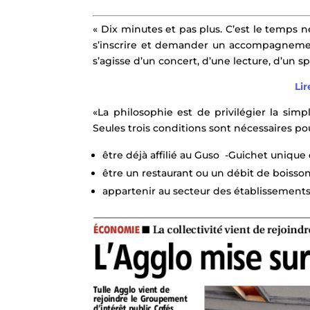
« Dix minutes et pas plus. C’est le temps né
s’inscrire et de­mander un accompagnement
s’agisse d’un concert, d’une lec­ture, d’un 
Lir
«La philosophie est de privilé­gier la simp
Seules trois condi­tions sont nécessaires po
être déjà affilié au Guso ­ -Guichet uniqu
être un restaurant ou un débit de boiss
appartenir au secteur des établissements H