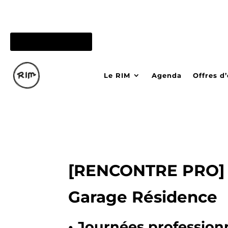
05 56 84 15 26
Le RIM
Agenda
Offres d
[RENCONTRE PRO] J
Garage Résidence
• Journées profession