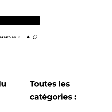
TOUS NOS SITES
érent•es
👤
du
Toutes les
catégories :