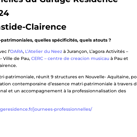
024
astide-Clairence
patrimoniales, quelles spécificités, quels atouts ?
ec l’
OARA
,
L’Atelier du Neez
à Jurançon, L’agora Activités –
- Ville de Pau,
CERC – centre de creacion musicau
à Pau et
airence.
i·patrimoniale, réunit 9 structures en Nouvelle- Aquitaine, po
réation contemporaine d’essence matri·patrimoniale à travers 
gional et un accompagnement à la professionnalisation des
ageresidence.fr/journees-professionnelles/