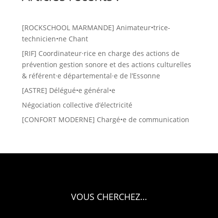
[ROCKSCHOOL MARMANDE] Animateur•trice-
technicien•ne Chant
[RIF] Coordinateur·rice en charge des actions de
prévention gestion sonore et des actions culturelles
& référent·e départemental·e de l’Essonne
[ASTRE] Délégué•e général•e
Négociation collective d’électricité
[CONFORT MODERNE] Chargé•e de communication
VOUS CHERCHEZ…