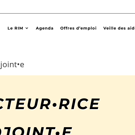
Le RIM
Agenda
Offres d’emploi
Veille des ai
joint•e
CTEUR•RICE
JOINT•E