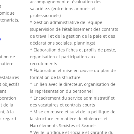
accompagnement et évaluation des
s
salarié.e.s (entretiens annuels et
nomique
professionnels)
tenariats,
* Gestion administrative de l’équipe
(supervision de l’établissement des contrats
de travail et de la gestion de la paie et des
s
déclarations sociales, plannings)
* Élaboration des fiches et profils de poste,
ation de
organisation et participation aux
matière
recrutements
* Élaboration et mise en œuvre du plan de
restataires
formation de la structure
 objectifs
* En lien avec le directeur, organisation de
ment
la représentation du personnel
aboration
* Encadrement du service administratif et
t de la
des vacataires et contrats courts
t, à la
* Mise en œuvre et suivi de la politique de
n regard
la structure en matière de Violences et
Harcèlements Sexistes et Sexuels
* Veille juridique et sociale et garantie du