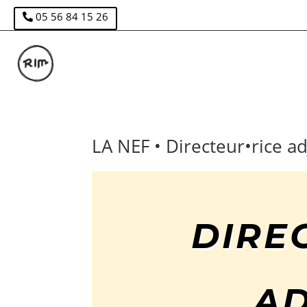
05 56 84 15 26
LA NEF • Directeur•rice ad
DIRE
AD