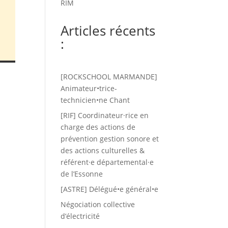
RIM
Articles récents
:
[ROCKSCHOOL MARMANDE]
Animateur•trice-
technicien•ne Chant
[RIF] Coordinateur·rice en
charge des actions de
prévention gestion sonore et
des actions culturelles &
référent·e départemental·e
de l’Essonne
[ASTRE] Délégué•e général•e
Négociation collective
d’électricité