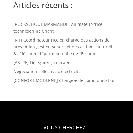
Articles récents :
[ROCKSCHOOL MARMANDE] Animateur•trice-
technicien•ne Chant
[RIF] Coordinateur·rice en charge des actions de
prévention gestion sonore et des actions culturelles
& référent·e départemental·e de l’Essonne
[ASTRE] Délégué•e général•e
Négociation collective d’électricité
[CONFORT MODERNE] Chargé•e de communication
VOUS CHERCHEZ…