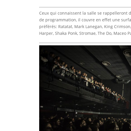
Ceux qui connaissent la salle se rappelleront
de programmation, il couvre en effet une surf
préférés: Ratatat, Mark Lanegan, King Crimson, 
Harper, Shaka Ponk, Stromae, The Do, Maceo Parke