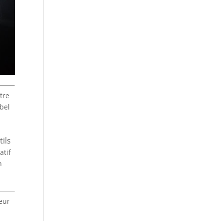
tre
abel
ils
atif
n
leur