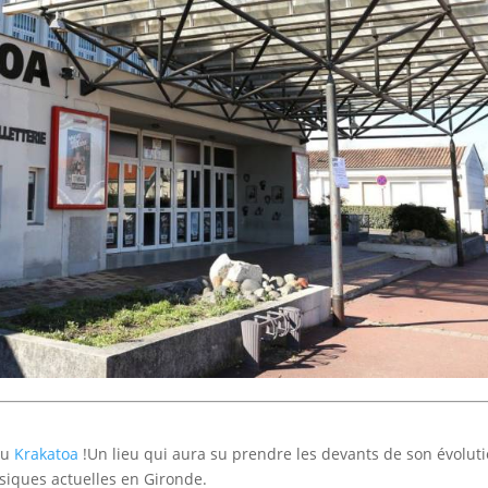
 du
Krakatoa
!Un lieu qui aura su prendre les devants de son évolut
siques actuelles en Gironde.