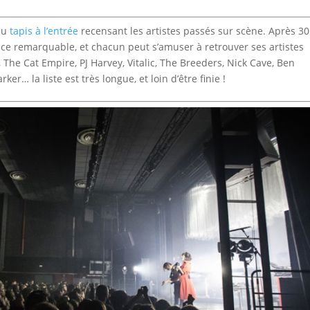
 du
tapis à l’entrée
recensant les artistes passés sur scène. Après 3
ace remarquable, et chacun peut s’amuser à retrouver ses artistes
The Cat Empire, PJ Harvey, Vitalic, The Breeders, Nick Cave, Ben
r… la liste est très longue, et loin d’être finie !