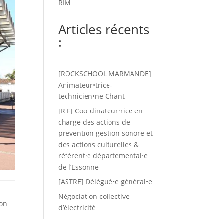
RIM
Articles récents
:
[ROCKSCHOOL MARMANDE]
Animateur•trice-
technicien•ne Chant
[RIF] Coordinateur·rice en
charge des actions de
prévention gestion sonore et
des actions culturelles &
référent·e départemental·e
de l’Essonne
[ASTRE] Délégué•e général•e
Négociation collective
ion
d’électricité