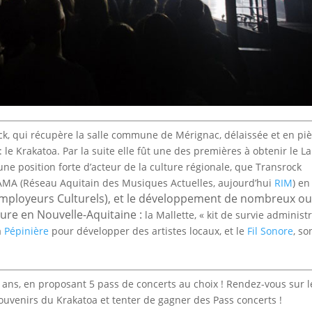
ock, qui récupère la salle commune de Mérignac, délaissée et en piè
 le Krakatoa. Par la suite elle fût une des premières à obtenir le L
e position forte d’acteur de la culture régionale, que Transrock
 RAMA (Réseau Aquitain des Musiques Actuelles, aujourd’hui
RIM
) en
ployeurs Culturels), et le développement de nombreux out
lture en Nouvelle-Aquitaine :
la Mallette, « kit de survie administr
la
Pépinière
pour développer des artistes locaux, et le
Fil Sonore
, so
30 ans, en proposant 5 pass de concerts au choix ! Rendez-vous sur 
ouvenirs du Krakatoa et tenter de gagner des Pass concerts !