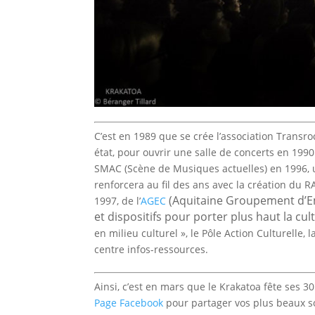
C’est en 1989 que se crée l’association Transr
état, pour ouvrir une salle de concerts en 1990:
SMAC (Scène de Musiques actuelles) en 1996, un
renforcera au fil des ans avec la création du
(
Aquitaine Groupement d’Em
1997, de l’
AGEC
et dispositifs pour porter plus haut la cu
en milieu culturel », le Pôle Action Culturelle, 
centre infos-ressources.
Ainsi, c’est en mars que le Krakatoa fête ses 
Page Facebook
pour partager vos plus beaux s